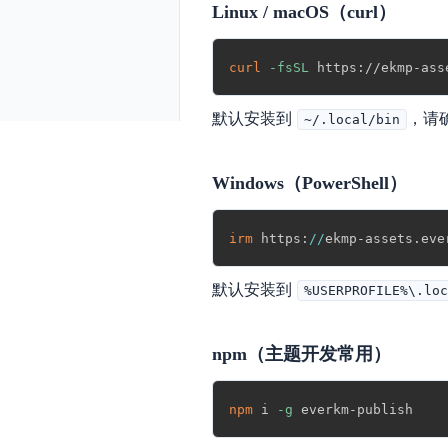
Linux / macOS（curl）
curl
-fsSL
 https://ekmp-ass
默认安装到
，请
~/.local/bin
Windows（PowerShell）
irm
 https:
/
/
ekmp-assets
.
eve
默认安装到
%USERPROFILE%\.lo
npm（主题开发常用）
npm
 i 
-g