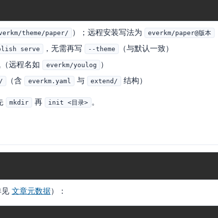
）；远程安装写法为
verkm/theme/paper/
everkm/paper@版本
，无需再写
（与默认一致）
blish serve
--theme
题（远程名如
）
everkm/youlog
（含
与
结构）
/
everkm.yaml
extend/
先
再
。
mkdir
init <目录>
 详见
文章元数据
）：