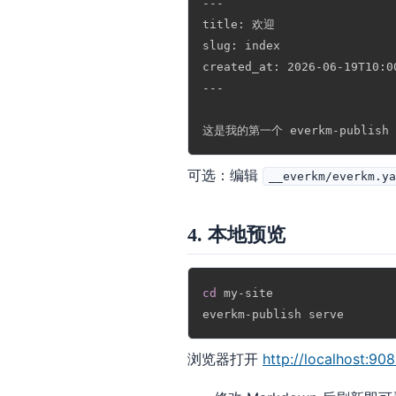
---
title: 欢迎

slug: index

created_at: 2026-06-19T10:0
---
可选：编辑
__everkm/everkm.y
4. 本地预览
cd
 my-site

浏览器打开
http://localhost:908