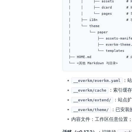
│     │     ├── assets    
│     │     ├── dcard       #
│     │     └── pages       
│     ├── i18n              
│     └── theme

│         └── paper

│             ├── assets-manife
│             ├── everkm-theme.
│             └── templates

├── HOME.md                 #
：
__everkm/everkm.yaml
：索引缓
__everkm/cache
：站点扩展
__everkm/extend/
：已安装
__everkm/theme/
内容文件：工作区任意位置
迁移（v0.17.2）
：旧路径