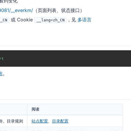
可看到变化
:9081/__everkm/
（页面列表、状态接口）
或 Cookie
，见
多语言
h_CN
__lang=zh_CN
rt
布
。
阅读
称、目录规则
站点配置
、
目录配置