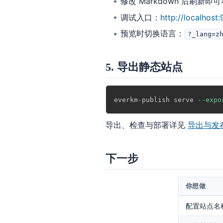
修改 Markdown 后刷新即
调试入口：
http://localhost
预览时切换语言：
?_lang=z
5. 导出静态站点
everkm-publish serve 
--expo
导出、检查与部署详见
导出与发
下一步
你想做
配置站点名