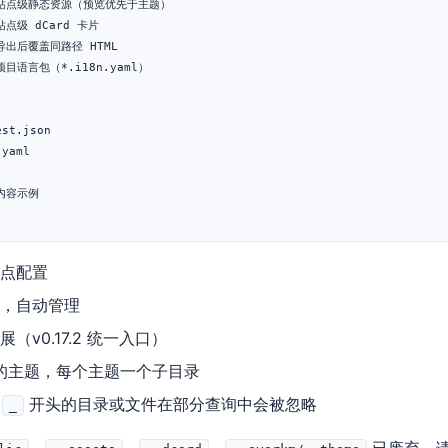
  # 站点级静态资源（预览优先于主题）

 站点级 dCard 卡片

# 导出后覆盖同路径 HTML

# 项目语言包（*.i18n.yaml）

st.json

yaml

 内容示例

站点配置
存，自动管理
（v0.17.2 统一入口）
的主题，每个主题一个子目录
；
开头的目录或文件在部分查询中会被忽略
_
、
、
、
已废弃，