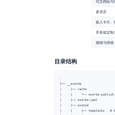
写文档站与
多语言
嵌入卡片、
开发或定制
报错与排错
目录结构
.

├── __everkm

│     ├── cache

│     │     └── everkm-publish.
│     ├── everkm.yaml

│     ├── extend

│     │     ├── templates   