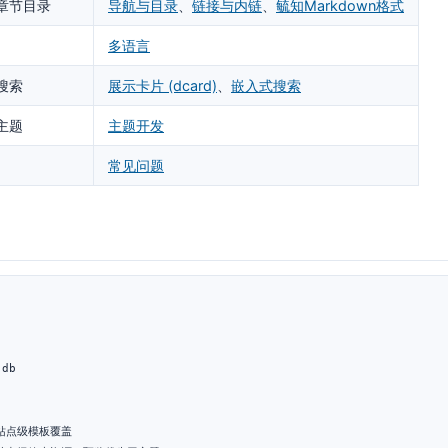
章节目录
导航与目录
、
链接与内链
、
毓知Markdown格式
多语言
搜索
展示卡片 (dcard)
、
嵌入式搜索
主题
主题开发
常见问题
db

# 站点级模板覆盖
