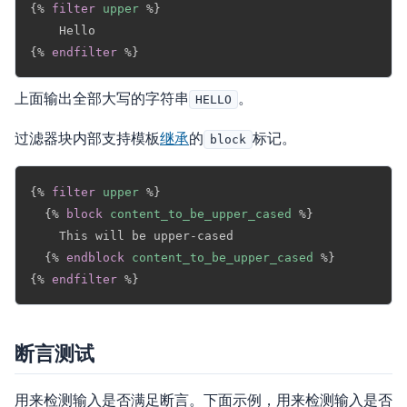
Copy
{%
filter
upper
%}
{%
endfilter
%}
上面输出全部大写的字符串
。
HELLO
过滤器块内部支持模板
继承
的
标记。
block
Copy
{%
filter
upper
%}
{%
block
content_to_be_upper_cased
%}
    This will be upper-cased

{%
endblock
content_to_be_upper_cased
%}
{%
endfilter
%}
断言测试
用来检测输入是否满足断言。下面示例，用来检测输入是否