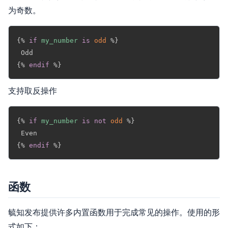
为奇数。
Copy
{%
if
my_number
is
odd
%}
{%
endif
%}
支持取反操作
Copy
{%
if
my_number
is
not
odd
%}
{%
endif
%}
函数
毓知发布提供许多内置函数用于完成常见的操作。使用的形
式如下：