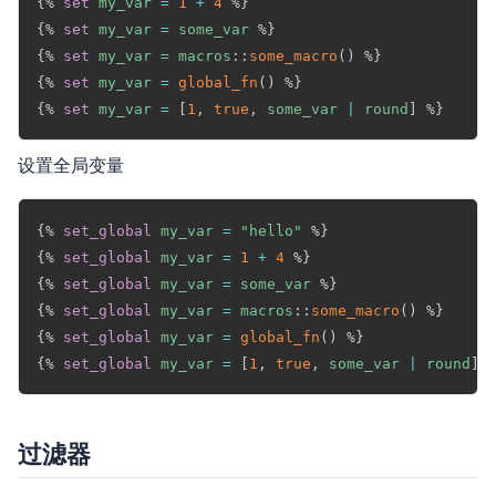
{%
set
my_var
=
1
+
4
%}
{%
set
my_var
=
some_var
%}
{%
set
my_var
=
macros
:
:
some_macro
(
)
%}
{%
set
my_var
=
global_fn
(
)
%}
{%
set
my_var
=
[
1
,
true
,
some_var
|
round
]
%}
设置全局变量
Copy
{%
set_global
my_var
=
"hello"
%}
{%
set_global
my_var
=
1
+
4
%}
{%
set_global
my_var
=
some_var
%}
{%
set_global
my_var
=
macros
:
:
some_macro
(
)
%}
{%
set_global
my_var
=
global_fn
(
)
%}
{%
set_global
my_var
=
[
1
,
true
,
some_var
|
round
]
过滤器