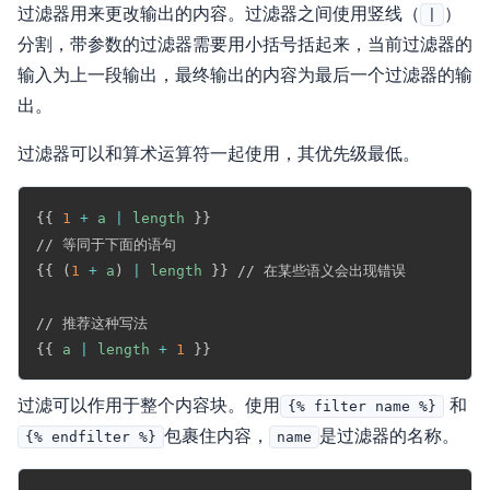
过滤器用来更改输出的内容。过滤器之间使用竖线（
）
|
分割，带参数的过滤器需要用小括号括起来，当前过滤器的
输入为上一段输出，最终输出的内容为最后一个过滤器的输
出。
过滤器可以和算术运算符一起使用，其优先级最低。
Copy
{{
1
+
a
|
length
}}
{{
(
1
+
a
)
|
length
}}
 // 在某些语义会出现错误

{{
a
|
length
+
1
}}
过滤可以作用于整个内容块。使用
和
{% filter name %}
包裹住内容，
是过滤器的名称。
{% endfilter %}
name